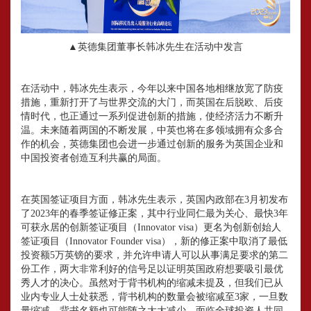
▲英德集团董事长韩冰先生在活动中发言
在活动中，韩冰先生表示，今年以来中国各地相继放宽了防疫
措施，重新打开了与世界交流的大门，而英国在后脱欧、后疫
情时代，也正通过一系列促进创新的措施，使经济活力不断升
温。未来随着两国的不断发展，中英也将在多领域拥有众多合
作的机会，英德集团也会进一步通过创新的服务为英国企业和
中国投资者创造互利共赢的局面。
在英国签证项目方面，韩冰先生表示，英国内政部在3月初发布
了2023年的春季签证修正案，其中行业同仁最为关心、最快3年
可获永居的创新签证项目（Innovator visa）更名为创新创始人
签证项目（Innovator Founder visa），新的修正案中取消了最低
投资额5万英镑的要求，并允许申请人可以从事满足要求的第二
份工作，两大非常利好的信号足以证明英国政府想要吸引最优
秀人才的决心。虽然对于背书机构的缩减未提及，但我们已从
业内专业人士处获悉，背书机构的数量会被缩减至3家，一旦数
量缩减，背书名额也可能随之大大减少，面临全球投资人共同