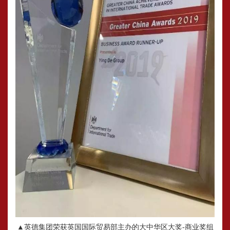
▲英德集团荣获英国国际贸易部主办的大中华区大奖-商业奖组