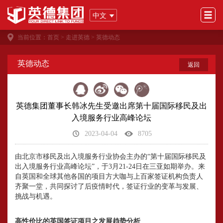
中文
当前位置：
首页
>
走进英德
>
英德动态
英德动态
返回
英德集团董事长韩冰先生受邀出席第⼗届国际移民及出
⼊境服务⾏业⾼峰论坛
2023-04-04
8705
由北京市移民及出入境服务行业协会主办的“第十届国际移民及
出入境服务行业高峰论坛”，于3月21-24日在三亚如期举办。来
自英国和全球其他各国的项目方大咖与上百家签证机构负责人
齐聚一堂，共同探讨了后疫情时代，签证行业的变革与发展、
挑战与机遇。
高性价比的英国签证项目之发展趋势分析