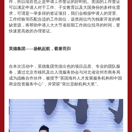
作，所以现在也正是申请工作签证的好时机。英国的工作签证
可以满足申请人对于工作、子女教育以及大国身份的多样化需
求，可谓是一举多得的签证项目，我们会根据申请人的背景、
工作经验等匹配合适的工作岗位，该类岗位均为独家开发的稀
缺资源，将帮助申请人大大节省前期工作岗位找寻的时间，更
快速更高效的办理签证。
英德集团——扬帆起航，载誉而归
在本次活动中，英德集团凭借出色的项目品质、专业的团队服
务，通过北京市移民及出入境服务协会与河北省沧州市商务局
成为战略合作伙伴，被授予“英国海外人才发展服务机构和中国
商业投资服务中心”，并荣获“突出贡献机构大奖”。