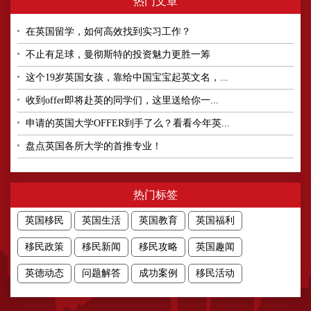
热门文章
在英国留学，如何高效找到实习工作？
不止有足球，曼彻斯特的投资魅力更胜一筹
这个19岁英国女孩，靠给中国宝宝起英文名，...
收到offer即将赴英的同学们，这里送给你一...
申请的英国大学OFFER到手了么？看看今年英...
盘点英国各所大学的首推专业！
热门标签
英国移民
英国生活
英国教育
英国福利
移民政策
移民新闻
移民攻略
英国趣闻
英德动态
问题解答
成功案例
移民活动