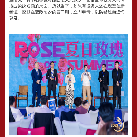
抢占紧缺名额的局面。所以当下，如果有投资人还在观望创新
签证，应赶在变政前夕的窗口期，立即申请，以防错过而追悔
莫及。