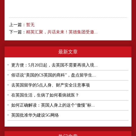
上一篇：
暂无
下一篇：
精英汇聚，共话未来！英德集团受邀...
最新文章
更方便：5月20日起，去英国不需要再填入境...
俗话说“美国的CS英国的商科”，盘点留学生...
去英国留学的5点人身、财产安全注意事项
在英国生活，生病了如何看病就医？
如何正确解读：英国人身上的这个“傲慢”标...
英国批准华为建设5G网络