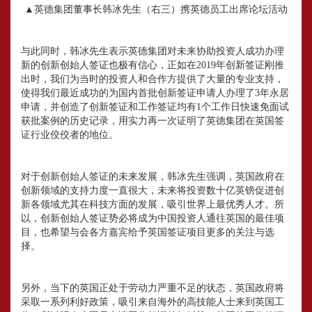
▲英德集团董事长韩冰先生（右三）携英德员工出席论坛活动
与此同时，韩冰先生表示英德集团对未来协助投资人成功办理
新的创新创始人签证也极有信心，正如在2019年创新签证刚推
出时，我们为当时的投资人和合作方提供了大量的专业支持，
使得我们最近成功的为国内首批创新签证申请人办理了3年永居
申请，并创造了创新签证和工作签证均有1个工作日快速免面试
获批案例的历史记录，用实力再一次证明了英德集团在英国签
证行业佼佼者的地位。
对于创新创始人签证的未来发展，韩冰先生强调，英国政府在
创新领域的支持力度一直很大，未来将投资数十亿英镑促进创
新各领域尤其在科技方面的发展，吸引世界上最优秀人才。所
以，创新创始人签证势必将成为中国投资人通往英国的最佳项
目，也希望与会各方嘉宾给予英国签证项目更多的关注与选
择。
另外，当下的英国正处于劳动力严重不足的状态，英国政府将
采取一系列利好政策，吸引来自海外的高技能人士来到英国工