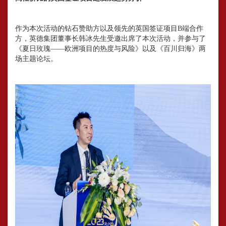
作为本次活动的钻石赞助方以及领先的英国签证项目B端合作
方，英德集团董事长韩冰先生受邀出席了本次活动，并参与了
《夏日玫瑰——欧洲项目的热度与风险》以及《百川归海》两
场主题论坛。